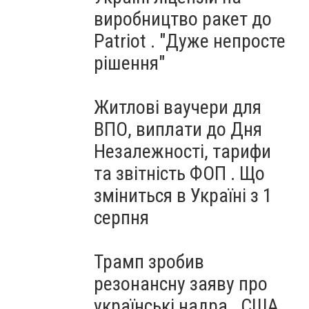
виробництво ракет до
Patriot . "Дуже непросте
рішення"
Житлові ваучери для
ВПО, виплати до Дня
Незалежності, тарифи
та звітність ФОП . Що
зміниться в Україні з 1
серпня
Трамп зробив
резонансну заяву про
українські надра . США