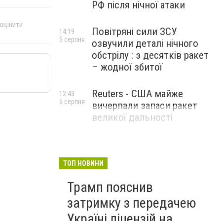
РФ після нічної атаки
 оцінити
Повітряні сили ЗСУ
14:19
5 серпня
озвучили деталі нічного
обстрілу : з десятків ракет
– жодної збитої
Reuters - США майже
12:43
5 серпня
вичерпали запаси ракет
великої дальності
ТОП НОВИНИ
Трамп пояснив
затримку з передачею
Україні ліцензій на