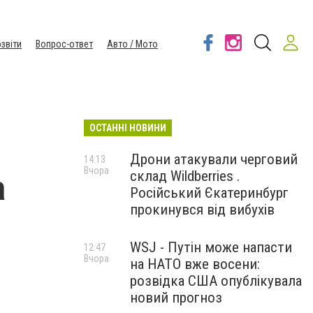
звіти
Вопрос-ответ
Авто / Мото
ОСТАННІ НОВИНИ
Дрони атакували черговий
14:13
Вчора
склад Wildberries .
а
Російський Єкатеринбург
прокинувся від вибухів
WSJ - Путін може напасти
12:47
Вчора
на НАТО вже восени:
розвідка США опублікувала
новий прогноз