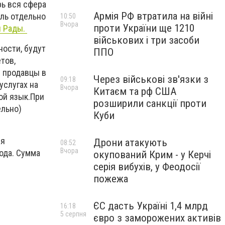
рь вся сфера
Армія РФ втратила на війні
ель отдельно
10:50
Вчора
проти України ще 1210
й Рады.
військових і три засоби
ности, будут
ППО
тов,
и продавцы в
Через військові зв'язки з
09:18
услугах на
Вчора
Китаєм та рф США
ой язык.При
розширили санкції проти
ельно)
Куби
ня
Дрони атакують
08:52
Вчора
ода. Сумма
окупований Крим - у Керчі
серія вибухів, у Феодосії
пожежа
ЄС дасть Україні 1,4 млрд
16:18
5 серпня
євро з заморожених активів