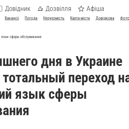
Довідник
Дозвілля
Афіша
Вакансії
Погода
Нерухомість
Карта міста
Довідкова
Фото
ий язык сферы обслуживания
яшнего дня в Украине
 тотальный переход н
ий язык сферы
вания