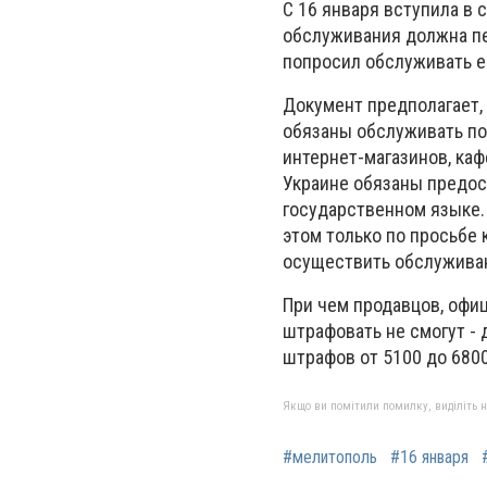
С 16 января
вступила в 
обслуживания должна пер
попросил обслуживать е
Документ предполагает, 
обязаны обслуживать по
интернет-магазинов, кафе
Украине обязаны предос
государственном языке.
этом только по просьбе 
осуществить обслуживан
При чем продавцов, офи
штрафовать не смогут - 
штрафов от 5100 до 6800
Якщо ви помітили помилку, виділіть нео
#мелитополь
#16 января