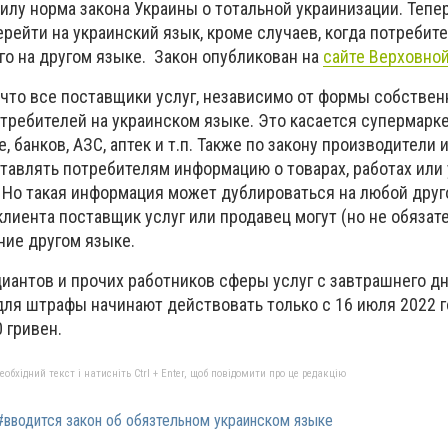
силу норма закона Украины о тотальной украинизации. Тепе
ейти на украинский язык, кроме случаев, когда потребит
го на другом языке.
Закон опубликован на
сайте Верховно
что все поставщики услуг, независимо от формы собствен
требителей на украинском языке. Это касается супермарке
, банков, АЗС, аптек и т.п. Также по закону производители 
тавлять потребителям информацию о товарах, работах или 
 Но такая информация может дублироваться на любой друг
клиента поставщик услуг или продавец могут (но не обязат
ие другом языке.
циантов и прочих работников сферы услуг с завтрашнего д
для штрафы начинают действовать только с 16 июля 2022 г
 гривен.
бхідний текст і натисніть Ctrl + Enter, щоб повідомити про це редакцію
#вводится закон об обязтельном украинском языке