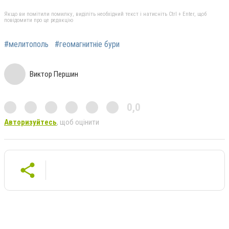
Якщо ви помітили помилку, виділіть необхідний текст і натисніть Ctrl + Enter, щоб
повідомити про це редакцію
#мелитополь
#геомагнитніе бури
Виктор Першин
0,0
Авторизуйтесь
, щоб оцінити