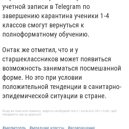
учетной записи
в Telegram по
завершению карантина ученики 1-4
классов смогут вернуться к
полноформатному обучению.
Онтак же отметил, что и у
старшеклассников может появиться
возможность заниматься посмешанной
форме. Но это при условии
положительной тенденции в санитарно-
эпидемической ситуации в стране.
Якщо ви помітили помилку, виділіть необхідний текст і натисніть Ctrl + Enter, щоб
повідомити про це редакцію
#мелмтопль
#младшие классы
#возвращение