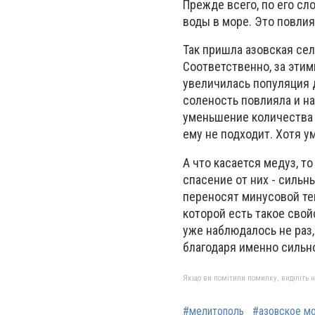
Прежде всего, по его с
воды в море. Это повли
Так пришла азовская сел
Соответственно, за этим
увеличилась популяция 
соленость повлияла и н
уменьшение количества 
ему не подходит. Хотя 
А что касается медуз, т
спасение от них - сильн
переносят минусовой тем
которой есть такое свой
уже наблюдалось не раз,
благодаря именно сильн
Якщо ви помітили помилку, виділіть нео
#мелитополь
#азовское м