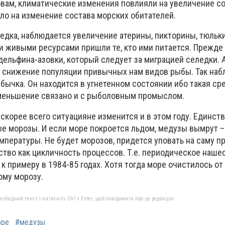
ловам, климатические изменения повлияли на увеличение с
яло на изменение
состава морских обитателей.
едка, наблюдается увеличение атерины, пикторины, тюльки
и живыми ресурсами пришли те, кто ими питается. Прежде
дельфина-азовки, который следует за миграцией селедки. 
а снижение популяции привычных нам видов рыбы. Так на
бычка. Он находится в угнетенном состоянии ибо такая ср
уменьшение связано и с рыболовным промыслом.
о скорее всего ситуацияне изменится и в этом году. Единст
ые морозы. И если море покроется льдом, медузы вымрут –
пературы. Не будет морозов, придется уповать на саму пр
ство как цикличность процессов. Т.е. периодическое наше
 к примеру в 1984-85 годах. Хотя тогда море очистилось от
ому морозу.
бхідний текст і натисніть Ctrl + Enter, щоб повідомити про це редакцію
оре
#медузы