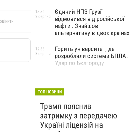
Єдиний НПЗ Грузії
15:59
3 серпня
відмовився від російської
 оцінити
нафти . Знайшов
альтернативу в двох країнах
Горить університет, де
12:33
3 серпня
розробляли системи БПЛА .
Удар по Бєлгороду
ТОП НОВИНИ
Трамп пояснив
затримку з передачею
Україні ліцензій на