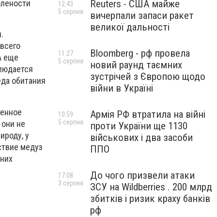
Reuters - США майже
олености
12:43
5 серпня
вичерпали запаси ракет
великої дальності
.
 всего
Bloomberg - рф провела
11:27
А еще
5 серпня
новий раунд таємних
блюдается
зустрічей з Європою щодо
еда обитания
війни в Україні
венное
Армія РФ втратила на війні
10:59
5 серпня
 они не
проти України ще 1130
ироду, у
військових і два засоби
ствие медуз
ППО
 них
До чого призвели атаки
17:08
3 серпня
ЗСУ на Wildberries . 200 млрд
збитків і ризик краху банків
рф