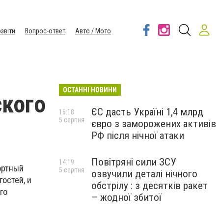
звіти
Вопрос-ответ
Авто / Мото
ОСТАННІ НОВИНИ
ского
ЄС дасть Україні 1,4 млрд
16:18
5 серпня
євро з заморожених активів
РФ після нічної атаки
Повітряні сили ЗСУ
14:19
ортный
5 серпня
озвучили деталі нічного
остей, и
обстрілу : з десятків ракет
го
– жодної збитої