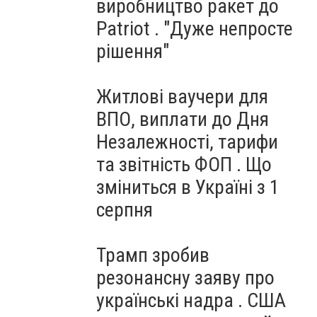
виробництво ракет до
Patriot . "Дуже непросте
рішення"
Житлові ваучери для
ВПО, виплати до Дня
Незалежності, тарифи
та звітність ФОП . Що
зміниться в Україні з 1
серпня
Трамп зробив
резонансну заяву про
українські надра . США