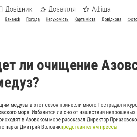
Довідник
Дозвілля
Афіша
Вакансії
Погода
Нерухомість
Карта міста
Довідкова
Фото
ет ли очищение Азов
медуз?
им медузы в этот сезон принесли много.Пострадал и кур
вского моря. Избавится ли оно от нашествия непрошеных г
оисходят в Азовском море рассказал Директор Приазовско
го парка Дмитрий Воловик
представителям прессы.