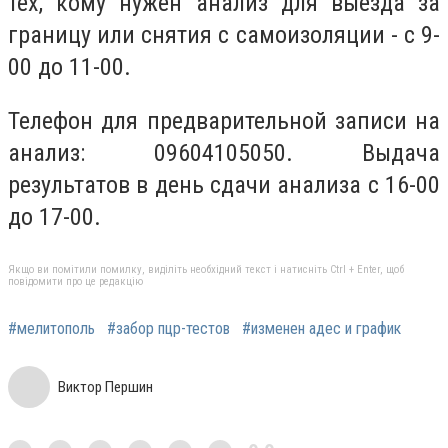
тех, кому нужен анализ для выезда за
границу или снятия с самоизоляции - с 9-
00 до 11-00.
Телефон для предварительной записи на
анализ: 09604105050. Выдача
результатов в день сдачи анализа с 16-00
до 17-00.
Якщо ви помітили помилку, виділіть необхідний текст і натисніть Ctrl + Enter, щоб
повідомити про це редакцію
#мелитополь
#забор пцр-тестов
#изменен адес и график
Виктор Першин