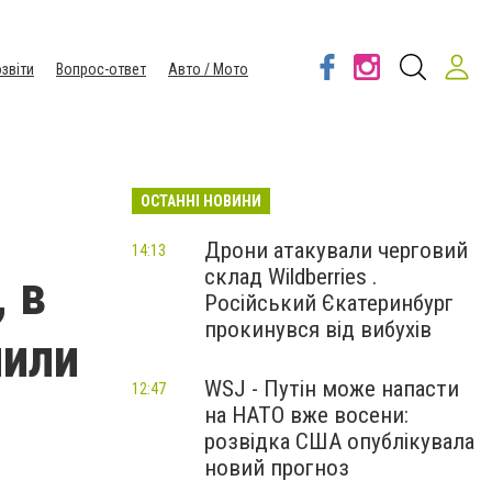
звіти
Вопрос-ответ
Авто / Мото
ОСТАННІ НОВИНИ
Дрони атакували черговий
14:13
склад Wildberries .
 в
Російський Єкатеринбург
прокинувся від вибухів
лили
WSJ - Путін може напасти
12:47
на НАТО вже восени:
розвідка США опублікувала
новий прогноз