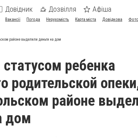
Довідник
Дозвілля
Афіша
Вакансії
Погода
Нерухомість
Карта міста
Довідкова
Фото
ьском районе выделили деньги на дом
 статусом ребенка
о родительской опеки,
ольском районе выде
а дом