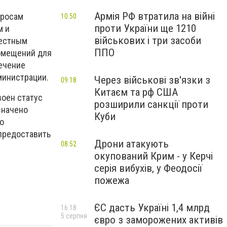
Армія РФ втратила на війні
просам
10:50
проти України ще 1210
м и
військових і три засоби
местным
ППО
помещений для
ечение
министрации.
Через військові зв'язки з
09:18
Китаєм та рф США
воен статус
розширили санкції проти
значено
Куби
о
предоставить
Дрони атакують
08:52
окупований Крим - у Керчі
серія вибухів, у Феодосії
пожежа
ЄС дасть Україні 1,4 млрд
16:18
5 серпня
євро з заморожених активів