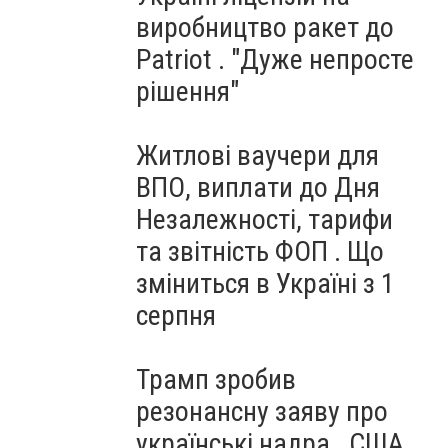
виробництво ракет до
Patriot . "Дуже непросте
рішення"
Житлові ваучери для
ВПО, виплати до Дня
Незалежності, тарифи
та звітність ФОП . Що
зміниться в Україні з 1
серпня
Трамп зробив
резонансну заяву про
українські надра . США