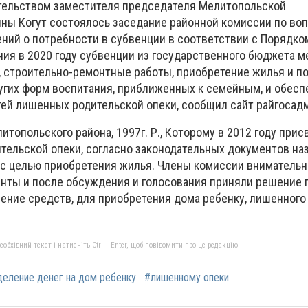
тельством заместителя председателя Мелитопольской
ны Когут состоялось заседание районной комиссии по во
ий о потребности в субвенции в соответствии с Порядко
ия в 2020 году субвенции из государственного бюджета 
 строительно-ремонтные работы, приобретение жилья и 
угих форм воспитания, приближенных к семейным, и обесп
тей лишенных родительской опеки, сообщил сайт райгосад
итопольского района, 1997г. Р., Которому в 2012 году прис
ительской опеки, согласно законодательных документов на
с целью приобретения жилья. Члены комиссии внимательн
нты и после обсуждения и голосования приняли решение 
ение средств, для приобретения дома ребенку, лишенного
бхідний текст і натисніть Ctrl + Enter, щоб повідомити про це редакцію
еление денег на дом ребенку
#лишенному опеки