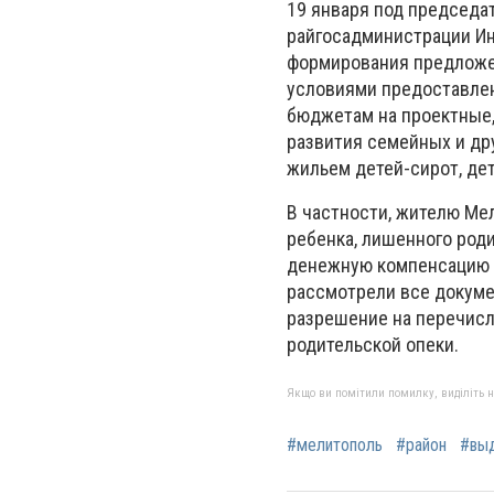
19 января под председа
райгосадминистрации Ин
формирования предложен
условиями предоставлен
бюджетам на проектные,
развития семейных и др
жильем детей-сирот, де
В частности, жителю Мел
ребенка, лишенного род
денежную компенсацию 
рассмотрели все докуме
разрешение на перечисл
родительской опеки.
Якщо ви помітили помилку, виділіть нео
#мелитополь
#район
#выд