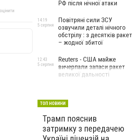
РФ після нічної атаки
 оцінити
Повітряні сили ЗСУ
14:19
5 серпня
озвучили деталі нічного
обстрілу : з десятків ракет
– жодної збитої
Reuters - США майже
12:43
5 серпня
вичерпали запаси ракет
великої дальності
ТОП НОВИНИ
Трамп пояснив
затримку з передачею
Україні ліцензій на