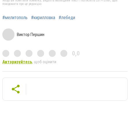
Якщо ви помітили помилку, виділіть необхідний текст і натисніть Ctrl + Enter, щоб
повідомити про це редакцію
#мелитополь
#кирилловка
#лебеди
Виктор Першин
0,0
Авторизуйтесь
, щоб оцінити