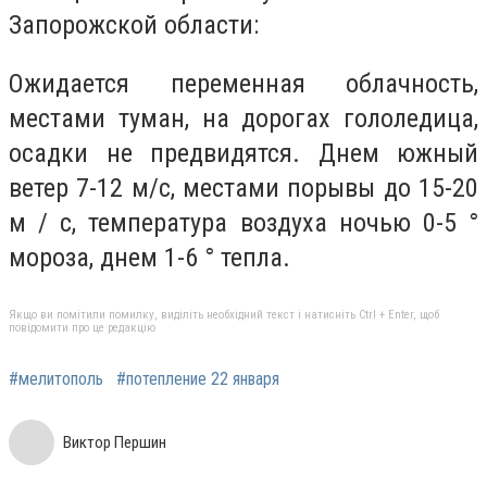
Запорожской области:
Ожидается переменная облачность,
местами туман, на дорогах гололедица,
осадки не предвидятся. Днем южный
ветер 7-12 м/с, местами порывы до 15-20
м / с, температура воздуха ночью 0-5 °
мороза, днем 1-6 ° тепла.
Якщо ви помітили помилку, виділіть необхідний текст і натисніть Ctrl + Enter, щоб
повідомити про це редакцію
#мелитополь
#потепление 22 января
Виктор Першин