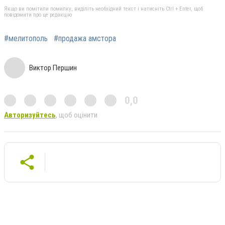
Якщо ви помітили помилку, виділіть необхідний текст і натисніть Ctrl + Enter, щоб
повідомити про це редакцію
#мелитополь
#продажа амстора
Виктор Першин
0,0
Авторизуйтесь
, щоб оцінити