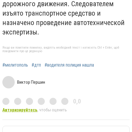
дорожного движения. Следователем
изъято транспортное средство и
назначено проведение автотехнической
экспертизы.
Якщо ви помітили помилку, виділіть необхідний текст і натисніть Ctrl + Enter, щоб
повідомити про це редакцію
#мелитополь
#дтп
#водителя полиция нашла
Виктор Першин
0,0
Авторизируйтесь
, чтобы оценить