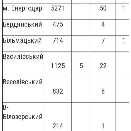
м. Енергодар
5271
50
1
Бердянський
475
4
Більмацький
714
7
1
Василівський
1125
5
22
Веселівський
832
8
В-
Білозерський
214
1