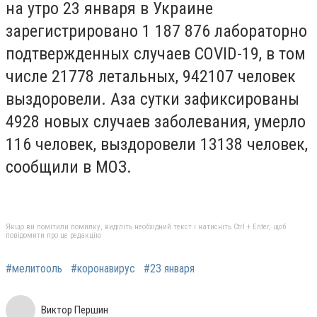
на утро 23 января в Украине
зарегистрировано 1 187 876 лабораторно
подтвержденных случаев COVID-19, в том
числе 21778 летальных, 942107 человек
выздоровели. А
за сутки зафиксированы
4928 новых случаев заболевания, умерло
116 человек, выздоровели 13138 человек,
сообщили в МОЗ.
Якщо ви помітили помилку, виділіть необхідний текст і натисніть Ctrl + Enter, щоб
повідомити про це редакцію
#мелитооль
#коронавирус
#23 января
Виктор Першин