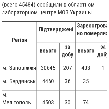
(всего 45484) сообщили в областном
лабораторном центре МОЗ Украины.
Зареєстрова
Підтверджені
но померлих
Регіон
за
за
всього
всього
добу
добу
м. Запоріжжя
30645
207
403
1
м. Бердянськ
4460
36
35
м.
Мелітополь
4503
30
74