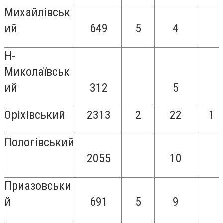
Михайлівськ
ий
649
5
4
Н-
Миколаївськ
ий
312
5
Оріхівський
2313
2
22
1
Пологівський
2055
10
Приазовськи
й
691
5
9