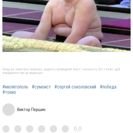
Якщо ви помітили помилку, виділіть необхідний текст і натисніть Ctrl + Enter, щоб
повідомити про це редакцію
#мелитополь
#сумоист
#сергей соколовский
#победа
#токио
Виктор Першин
0,0