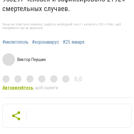
смертельных случаев.
Якщо ви помітили помилку, виділіть необхідний текст і натисніть Ctrl + Enter, щоб
повідомити про це редакцію
#мелитополь
#коронавирус
#25 января
Виктор Першин
0,0
Авторизуйтесь
, щоб оцінити