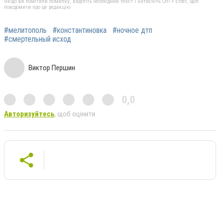
Якщо ви помітили помилку, виділіть необхідний текст і натисніть Ctrl + Enter, щоб
повідомити про це редакцію
#мелитополь
#константиновка
#ночное дтп
#смертельный исход
Виктор Першин
0,0
Авторизуйтесь
, щоб оцінити