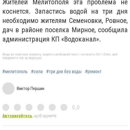
Жителей Мелитополя эта проблема не
коснется. Запастись водой на три дня
необходимо жителям Семеновки, Ровное,
дач в районе поселка Мирное, сообщила
администрация КП «Водоканал».
Якщо ви помітили помилку, виділіть необхідний текст і натисніть Ctrl + Enter, щоб
повідомити про це редакцію
#мелитополь
#села
#три дня без воды
#ремонт
Виктор Першин
0,0
Авторизуйтесь
, щоб оцінити