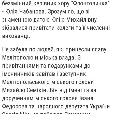
беззмінний керівник хору "Фронтовичка”
-
Юлія Чабанова.
Зрозуміло, що з
і
знаменною датою Юлію Михайлівну
зібралися привітати
колеги та
її численні
вихованці.
Не забула по людей, які принесли славу
Мелітополю и міська влада.
З
привітаннями та подарунками до
іменинників завітав і заступник
Мелітопольського міського голови
Михайло Семікін.
Він в
ід імені
та за
дорученням міського голови
Івана
Федорова та народного депутата України