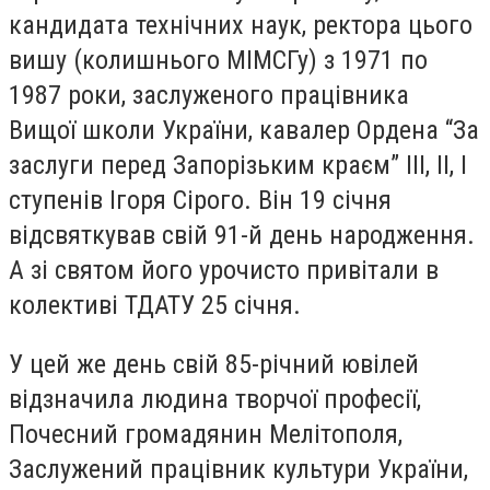
кандидат
а
технічних наук, ректор
а цього
вишу (колишнього
МІМСГ
у)
з 1971 по
1987 роки, заслужен
ого
працівник
а
Вищої школи України, кавалер Ордена “За
заслуги перед Запорізьким краєм” III, II, I
ступенів Ігоря
Сір
ого. Він
19 січня
відсвяткував
свій
91-й день народження.
А з
і святом
його урочисто привітали
в
колективі ТДАТУ 25 січня.
У цей
ж
е
д
е
н
ь свій
85-річний ювілей
відзначила людина творчої професії,
Почесний громадянин Мелітополя,
Заслужений працівник культури України,