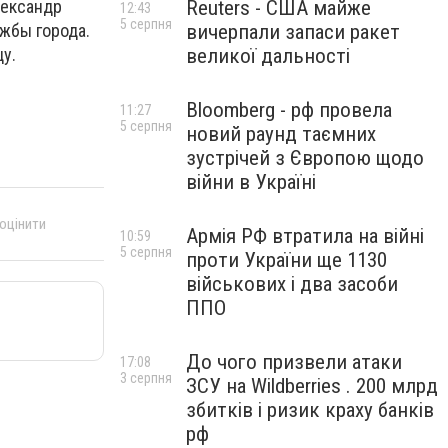
Reuters - США майже
лександр
12:43
5 серпня
вичерпали запаси ракет
жбы города.
великої дальності
у.
Bloomberg - рф провела
11:27
5 серпня
новий раунд таємних
зустрічей з Європою щодо
війни в Україні
 оцінити
Армія РФ втратила на війні
10:59
5 серпня
проти України ще 1130
військових і два засоби
ППО
До чого призвели атаки
17:08
3 серпня
ЗСУ на Wildberries . 200 млрд
збитків і ризик краху банків
рф