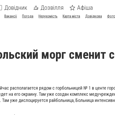
Довідник
Дозвілля
Афіша
Вакансії
Погода
Нерухомість
Карта міста
Довідкова
Фото
льский морг сменит 
час располагается рядом с горбольницей № 1 в центе горо
дет на его окраину. Там уже создан комплекс медучрежде
 Там уже дислоцируется райбольница, Больница интенсив