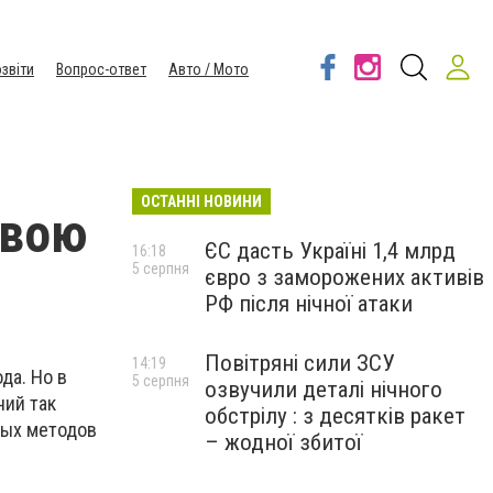
звіти
Вопрос-ответ
Авто / Мото
ОСТАННІ НОВИНИ
свою
ЄС дасть Україні 1,4 млрд
16:18
5 серпня
євро з заморожених активів
РФ після нічної атаки
Повітряні сили ЗСУ
14:19
да. Но в
5 серпня
озвучили деталі нічного
ний так
обстрілу : з десятків ракет
ных методов
– жодної збитої