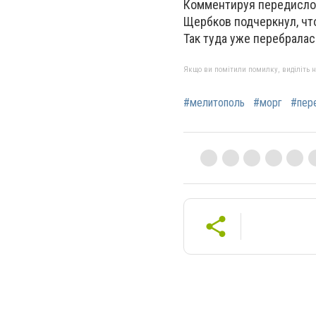
Комментируя передисло
Щербков подчеркнул, чт
Так туда уже перебралас
Якщо ви помітили помилку, виділіть нео
#мелитополь
#морг
#пер