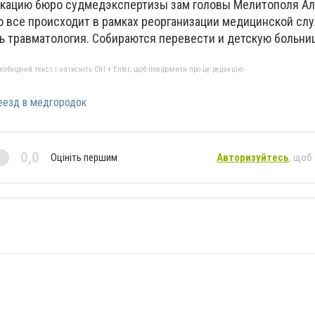
кацию бюро судмедэкспертизы зам головы Мелитополя А
о все происходит в рамках реорганизации медицинской слу
ь травматология. Собираются перевести и детскую больниц
бхідний текст і натисніть Ctrl + Enter, щоб повідомити про це редакцію
еезд в медгородок
0,0
Оцініть першим
Авторизуйтесь
, щоб