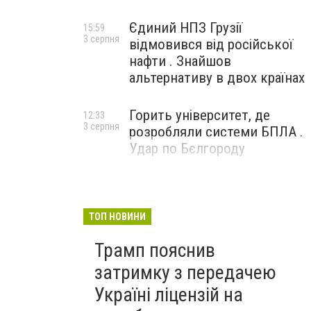
Єдиний НПЗ Грузії
15:59
3 серпня
відмовився від російської
нафти . Знайшов
альтернативу в двох країнах
Горить університет, де
12:33
3 серпня
розробляли системи БПЛА .
Удар по Бєлгороду
ТОП НОВИНИ
Трамп пояснив
затримку з передачею
Україні ліцензій на