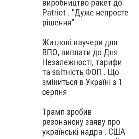
виробництво ракет до
Patriot . "Дуже непросте
рішення"
Житлові ваучери для
ВПО, виплати до Дня
Незалежності, тарифи
та звітність ФОП . Що
зміниться в Україні з 1
серпня
Трамп зробив
резонансну заяву про
українські надра . США