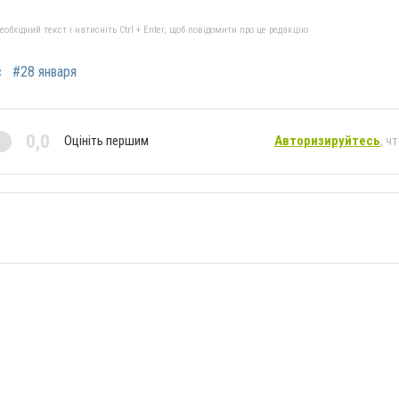
бхідний текст і натисніть Ctrl + Enter, щоб повідомити про це редакцію
с
#28 января
0,0
Оцініть першим
Авторизируйтесь
, ч