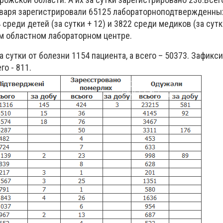
нваря зарегистрировали 65125 лабораторноподтвержденны
4 среди детей (за сутки + 12) и 3822 среди медиков (за сутки
м областном лабораторном центре.
а сутки от болезни 1154 пациента, а всего – 50373. Зафикс
го - 811.