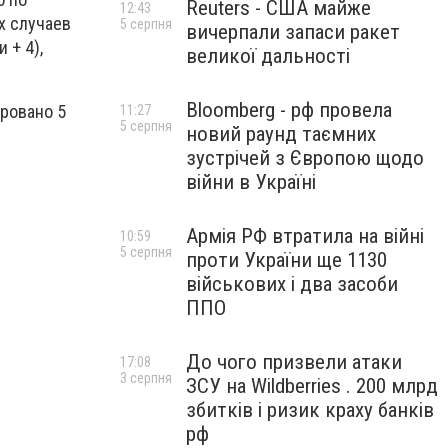
Reuters - США майже
12:43
х случаев
5 серпня
вичерпали запаси ракет
 + 4),
великої дальності
Bloomberg - рф провела
ировано 5
11:27
5 серпня
новий раунд таємних
зустрічей з Європою щодо
війни в Україні
Армія РФ втратила на війні
10:59
5 серпня
проти України ще 1130
військових і два засоби
ППО
До чого призвели атаки
17:08
3 серпня
ЗСУ на Wildberries . 200 млрд
збитків і ризик краху банків
рф