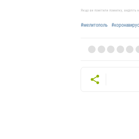
Якщо ви помітили помилку, виділіть нео
#мелитополь
#коронавиру