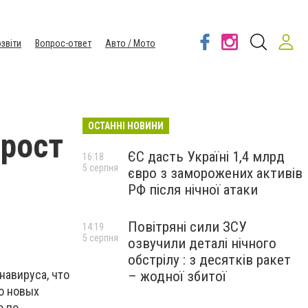
звіти
Вопрос-ответ
Авто / Мото
ОСТАННІ НОВИНИ
рост
ЄС дасть Україні 1,4 млрд
16:18
5 серпня
євро з заморожених активів
я
РФ після нічної атаки
Повітряні сили ЗСУ
14:19
5 серпня
озвучили деталі нічного
обстрілу : з десятків ракет
навируса, что
– жодної збитої
о новых
о по