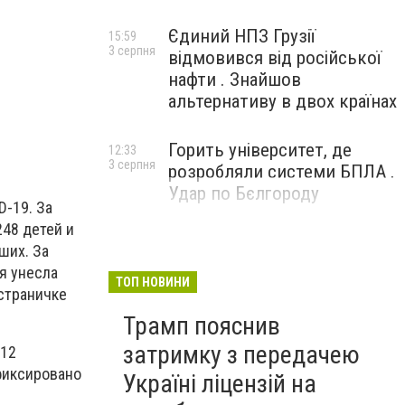
Єдиний НПЗ Грузії
15:59
3 серпня
відмовився від російської
нафти . Знайшов
альтернативу в двох країнах
Горить університет, де
12:33
3 серпня
розробляли системи БПЛА .
Удар по Бєлгороду
D-19. За
48 детей и
ших. За
я унесла
ТОП НОВИНИ
страничке
Трамп пояснив
затримку з передачею
412
фиксировано
Україні ліцензій на