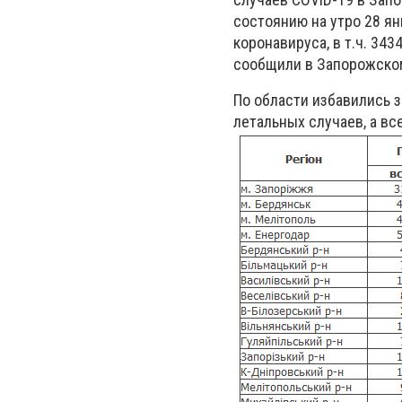
состоянию на утро 28 я
коронавируса, в т.ч. 343
сообщили в Запорожско
По области избавились з
летальных случаев, а все