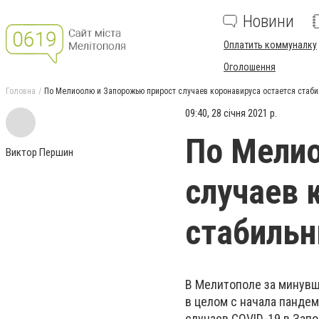
Новини
Оплатить коммуналку
Оголошення
Головна
По Мелиоолю и Запорожью прирост случаев коронавируса остается стаб
09:40, 28 січня 2021 р.
По Мелио
Виктор Першин
случаев 
стабиль
В Мелитополе за минувш
в целом с начала пандем
случаев COVID-19 в Запо