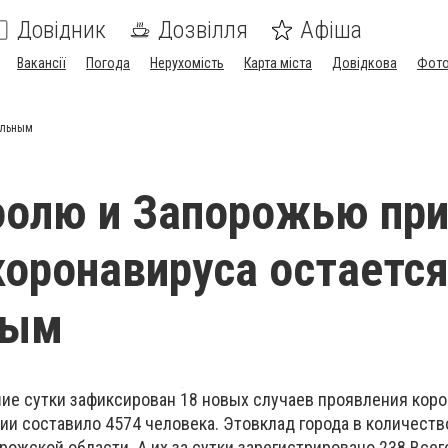
Довідник
Дозвілля
Афіша
Вакансії
Погода
Нерухомість
Карта міста
Довідкова
Фото
ильным
олю и Запорожью при
коронавируса остаетс
ным
ие сутки зафиксирован 18 новых случаев проявления коро
ии составило 4574 человека. Этовклад города в количеств
рожской области. А их за сутки зарегистрировано 238.Всег