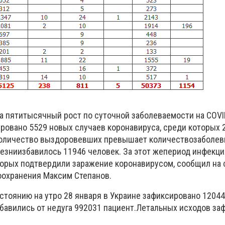
а пятитысячный рост по суточной заболеваемости на COVI
ровано 5529 новых случаев коронавируса, среди которых 2
количество выздоровевших превышает количествозаболев
езниизбавилось 11946 человек. За этот жепериод инфекци
оторых подтвердили заражение коронавирусом, сообщил на 
охранения Максим Степанов.
остоянию на утро 28 января в Украине зафиксировано 1204
збавились от недуга 992031 пациент.Летальных исходов за