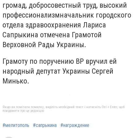
громад, добросовестный труд, высокий
профессионализм
начальник городского
отдела здравоохранения Лариса
Сапрыкина отмечена Грамотой
Верховной Рады Украины.
Грамоту по поручению ВР вручил ей
народный депутат Украины Сергей
Минько.
Якщо ви помітили помилку, виділіть необхідний текст і натисніть Ctrl + Enter, щоб
повідомити про це редакцію
#мелитополь
#сапрыкина
#награждение