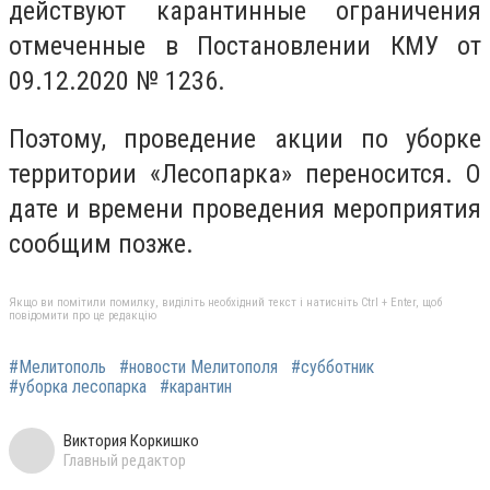
действуют карантинные ограничения
отмеченные в Постановлении КМУ от
09.12.2020 № 1236.
Поэтому, проведение акции по уборке
территории «Лесопарка» переносится. О
дате и времени проведения мероприятия
сообщим позже.
Якщо ви помітили помилку, виділіть необхідний текст і натисніть Ctrl + Enter, щоб
повідомити про це редакцію
#Мелитополь
#новости Мелитополя
#субботник
#уборка лесопарка
#карантин
Виктория Коркишко
Главный редактор