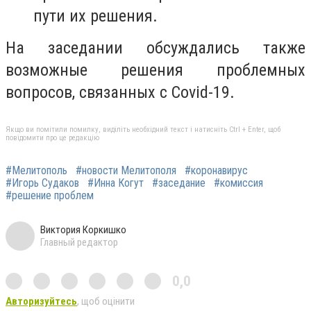
пути их решения.
На заседании обсуждались также
возможные решения проблемных
вопросов, связанных с
Covid-19.
Якщо ви помітили помилку, виділіть необхідний текст і натисніть Ctrl + Enter, щоб
повідомити про це редакцію
#Мелитополь
#новости Мелитополя
#коронавирус
#Игорь Судаков
#Инна Когут
#заседание
#комиссия
#решение проблем
Виктория Коркишко
Главный редактор
0,0
Авторизуйтесь
, щоб оцінити