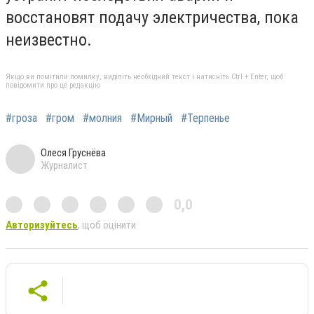
восстановят подачу электричества, пока
неизвестно.
Якщо ви помітили помилку, виділіть необхідний текст і натисніть Ctrl + Enter, щоб
повідомити про це редакцію
#гроза
#гром
#молния
#Мирный
#Терпенье
Олеся Груснёва
Журналист
0,0
Авторизуйтесь
, щоб оцінити