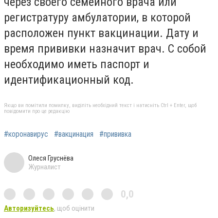
через своего семейного врача или
регистратуру амбулатории, в которой
расположен пункт вакцинации. Дату и
время прививки назначит врач. С собой
необходимо иметь паспорт и
идентификационный код.
Якщо ви помітили помилку, виділіть необхідний текст і натисніть Ctrl + Enter, щоб
повідомити про це редакцію
#коронавирус
#вакцинация
#прививка
Олеся Груснёва
Журналист
0,0
Авторизуйтесь
, щоб оцінити