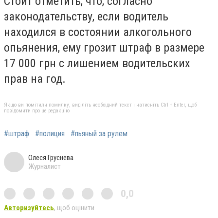
Стоит отметить, что, согласно
законодательству, если водитель
находился в состоянии алкогольного
опьянения, ему грозит штраф в размере
17 000 грн с лишением водительских
прав на год.
Якщо ви помітили помилку, виділіть необхідний текст і натисніть Ctrl + Enter, щоб
повідомити про це редакцію
#штраф
#полиция
#пьяный за рулем
Олеся Груснёва
Журналист
0,0
Авторизуйтесь
, щоб оцінити