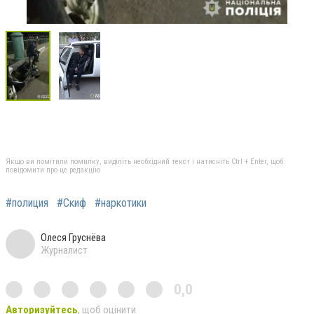
Якщо ви помітили помилку, виділіть необхідний текст і натисніть Ctrl + Enter, щоб
повідомити про це редакцію
#полиция
#Скиф
#наркотики
Олеся Груснёва
Журналист
0,0
Авторизуйтесь
, щоб оцінити