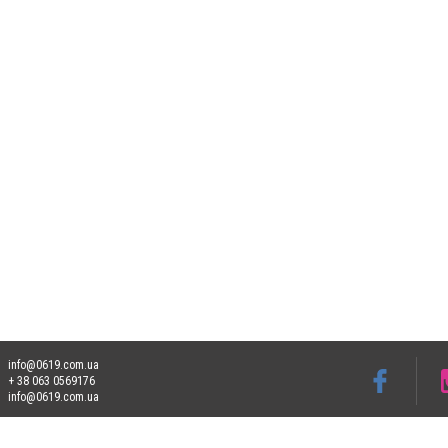
info@0619.com.ua
+ 38 063 0569176
info@0619.com.ua
Допускається цитування матеріалів без отримання попередньої згоди 0619.com.ua за