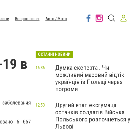
звіти
Вопрос-ответ
Авто / Мото
ОСТАННІ НОВИНИ
-19 в
Думка експерта . Чи
16:36
можливий масовий відтік
українців із Польщі через
погроми
в заболевания
Другий етап ексгумації
12:53
останків солдатів Війська
Польського розпочнеться у
ровано 6 667
Львові