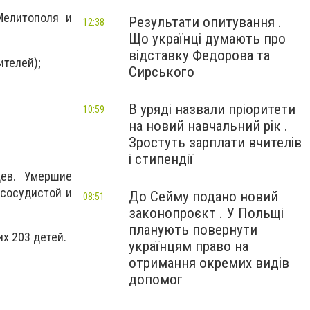
Мелитополя и
Результати опитування .
12:38
Що українці думають про
відставку Федорова та
ителей);
Сирського
В уряді назвали пріоритети
10:59
на новий навчальний рік .
Зростуть зарплати вчителів
і стипендії
цев. Умершие
-сосудистой и
До Сейму подано новий
08:51
законопроєкт . У Польщі
планують повернути
их 203 детей.
українцям право на
отримання окремих видів
допомог