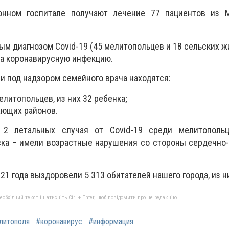
онном госпитале получают лечение 77 пациентов из 
м диагнозом Covid-19 (45 мелитопольцев и 18 сельских ж
на коронавирусную инфекцию.
и под надзором семейного врача находятся:
литопольцев, из них 32 ребенка;
ающих районов.
 2 летальных случая от Covid-19 среди мелитополь
ска – имели возрастные нарушения со стороны сердечно
21 года выздоровели 5 313 обитателей нашего города, из н
бхідний текст і натисніть Ctrl + Enter, щоб повідомити про це редакцію
литополя
#коронавирус
#информация