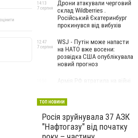
Дрони атакували черговий
14:13
7 серпня
склад Wildberries .
Російський Єкатеринбург
 оцінити
прокинувся від вибухів
WSJ - Путін може напасти
12:47
7 серпня
на НАТО вже восени:
розвідка США опублікувала
новий прогноз
Армія РФ втратила на війні
10:50
7 серпня
проти України ще 1210
військових і три засоби
ППО
ТОП НОВИНИ
Росія зруйнувала 37 АЗК
"Нафтогазу" від початку
року – частину