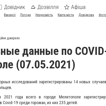
Довідник
Дозвілля
Афіша
Вакансії
Погода
Нерухомість
Карта міста
Довідкова
Фото
ійне джерело
ные данные по COVID
ле (07.05.2021)
торных исследований зарегистрированы 14 новых случае
ольцев.
 2021 года всего в городе Мелитополе зарегистри
Сovid-19 среди горожан, из них 235 детей.