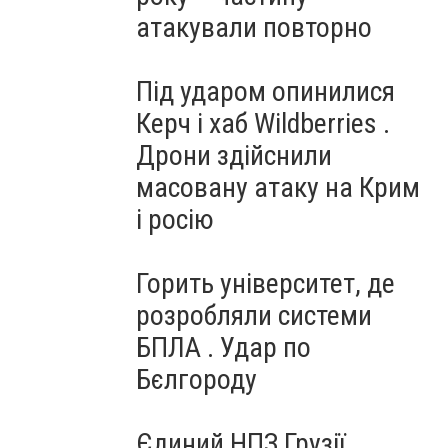
атакували повторно
Під ударом опинилися
Керч і хаб Wildberries .
Дрони здійснили
масовану атаку на Крим
і росію
Горить університет, де
розробляли системи
БПЛА . Удар по
Бєлгороду
Єдиний НПЗ Грузії