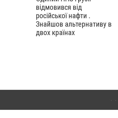
відмовився від
російської нафти .
Знайшов альтернативу в
двох країнах
ітополя. Для інтернет-видань обов'язкове розміщення прямого, відкритого для