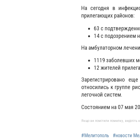
На сегодня в инфекци
прилегающих районов:
63 с подтвержденны
14 с подозрением 
На амбулаторном лечени
1119 заболевших ме
12 жителей прилег
Зарегистрировано еще
относились к группе ри
легочной систем.
Состоянием на 07 мая 20
Якщо ви помітили помилку, виділіть нео
#Мелитополь
#новости Ме