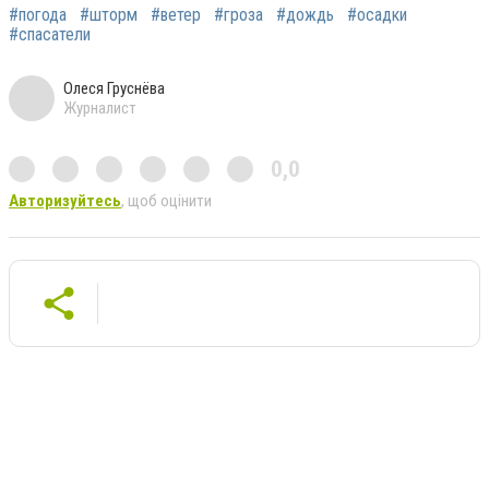
#погода
#шторм
#ветер
#гроза
#дождь
#осадки
#спасатели
Олеся Груснёва
Журналист
0,0
Авторизуйтесь
, щоб оцінити