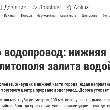
Довідник
Дозвілля
Афіша
Вакансії
Погода
Нерухомість
Карта міста
Довідкова
Фото
 водопровод: нижняя
литополя залита водо
ольцев, живущих в нижней части города, ждал неприятн
е торгового центра прорвало водопровод. Дорога утопает 
 стальная труба диаметром 300 мм, которую закладывали е
арийная бригада сразу приступила к ликвидации последств