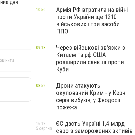
ение дня
Армія РФ втратила на війні
10:50
проти України ще 1210
військових і три засоби
ППО
Через військові зв'язки з
09:18
Китаєм та рф США
 оцінити
розширили санкції проти
Куби
Дрони атакують
08:52
окупований Крим - у Керчі
серія вибухів, у Феодосії
пожежа
ЄС дасть Україні 1,4 млрд
16:18
5 серпня
євро з заморожених активів