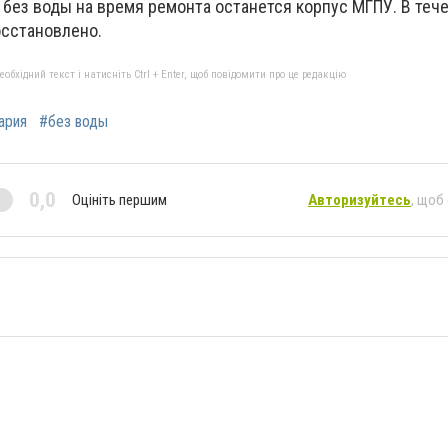
 без воды на время ремонта останется корпус МГПУ. В теч
осстановлено.
бхідний текст і натисніть Ctrl + Enter, щоб повідомити про це редакцію
ария
#без воды
0,0
Оцініть першим
Авторизуйтесь
, щоб