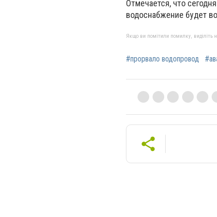
Отмечается, что сегодня
водоснабжение будет в
Якщо ви помітили помилку, виділіть нео
#прорвало водопровод
#ав