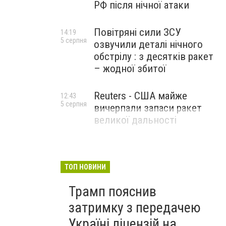
РФ після нічної атаки
Повітряні сили ЗСУ
14:19
5 серпня
озвучили деталі нічного
обстрілу : з десятків ракет
– жодної збитої
Reuters - США майже
12:43
5 серпня
вичерпали запаси ракет
великої дальності
ТОП НОВИНИ
Трамп пояснив
затримку з передачею
Україні ліцензій на