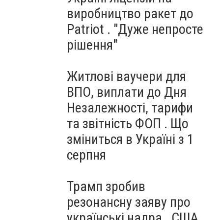
виробництво ракет до
Patriot . "Дуже непросте
рішення"
Житлові ваучери для
ВПО, виплати до Дня
Незалежності, тарифи
та звітність ФОП . Що
зміниться в Україні з 1
серпня
Трамп зробив
резонансну заяву про
українські надра . США