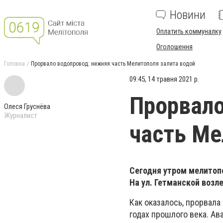
Новини
Оплатить коммуналку
Оголошення
Головна
Прорвало водопровод: нижняя часть Мелитополя залита водой
09:45, 14 травня 2021 р.
Прорвало
Олеся Груснёва
Журналист
часть Ме
Сегодня утром мелитоп
На ул. Гетманской возл
Как оказалось, прорвала
годах прошлого века. Ав