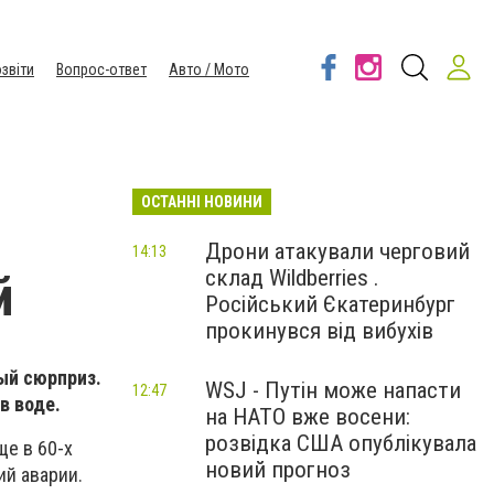
звіти
Вопрос-ответ
Авто / Мото
ОСТАННІ НОВИНИ
Дрони атакували черговий
14:13
склад Wildberries .
й
Російський Єкатеринбург
прокинувся від вибухів
ый сюрприз.
WSJ - Путін може напасти
12:47
в воде.
на НАТО вже восени:
розвідка США опублікувала
ще в 60-х
новий прогноз
ий аварии.