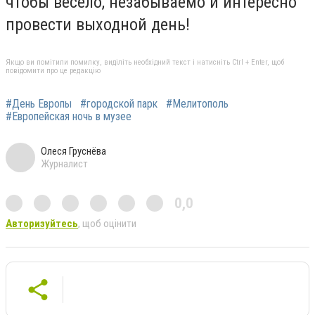
чтобы весело, незабываемо и интересно
провести выходной день!
Якщо ви помітили помилку, виділіть необхідний текст і натисніть Ctrl + Enter, щоб
повідомити про це редакцію
#День Европы
#городской парк
#Мелитополь
#Европейская ночь в музее
Олеся Груснёва
Журналист
0,0
Авторизуйтесь
, щоб оцінити