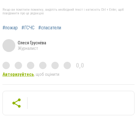
Якщо ви помітили помилку, виділіть необхідний текст і натисніть Ctrl + Enter, щоб
повідомити про це редакцію
#пожар
#ГСЧС
#спасатели
Олеся Груснёва
Журналист
0,0
Авторизуйтесь
, щоб оцінити