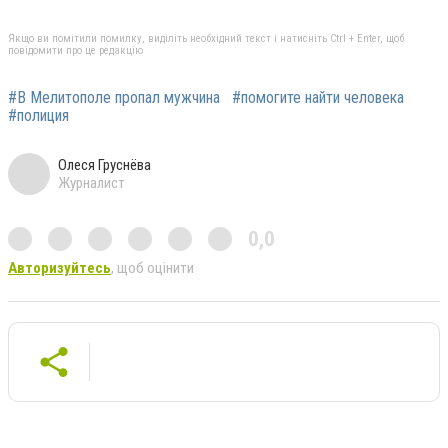
Якщо ви помітили помилку, виділіть необхідний текст і натисніть Ctrl + Enter, щоб
повідомити про це редакцію
#В Мелитополе пропал мужчина
#помогите найти человека
#полиция
Олеся Груснёва
Журналист
0,0
Авторизуйтесь
, щоб оцінити