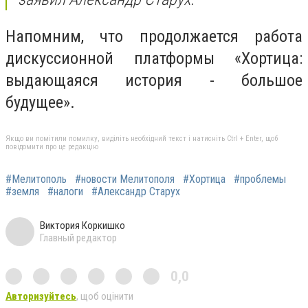
Напомним, что продолжается работа
дискуссионной платформы «Хортица:
выдающаяся история - большое
будущее».
Якщо ви помітили помилку, виділіть необхідний текст і натисніть Ctrl + Enter, щоб
повідомити про це редакцію
#Мелитополь
#новости Мелитополя
#Хортица
#проблемы
#земля
#налоги
#Александр Старух
Виктория Коркишко
Главный редактор
0,0
Авторизуйтесь
, щоб оцінити