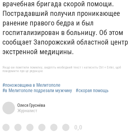
врачебная бригада скорой помощи.
Пострадавший получил проникающее
ранение правого бедра и был
госпитализирован в больницу. Об этом
сообщает Запорожский областной центр
экстренной медицины.
Якщо ви помітили помилку, виділіть необхідний текст і натисніть Ctrl + Enter, щоб
повідомити про це редакцію
#поножовщина в Мелитополе
#в Мелитополе подрезали мужчину
#скорая помощь
Олеся Груснёва
Журналист
0,0