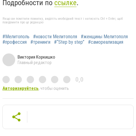
Подробности по
ссылке
.
Якщо ви помітили помилку, виділіть необхідний текст і натисніть Ctrl + Enter, щоб
повідомити про це редакцію
#Мелитополь
#новости Мелитополя
#женщины Мелитополя
#профессия
#тренинги
#“Step by step”
#самореализация
Виктория Коркишко
Главный редактор
0,0
Авторизируйтесь
, чтобы оценить