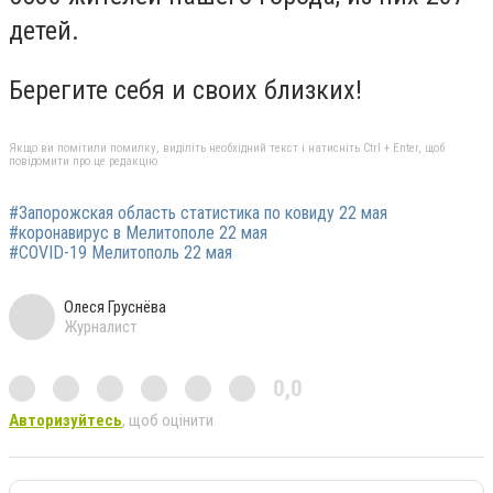
детей.
Берегите себя и своих близких!
Якщо ви помітили помилку, виділіть необхідний текст і натисніть Ctrl + Enter, щоб
повідомити про це редакцію
#Запорожская область статистика по ковиду 22 мая
#коронавирус в Мелитополе 22 мая
#СOVID-19 Мелитополь 22 мая
Олеся Груснёва
Журналист
0,0
Авторизуйтесь
, щоб оцінити