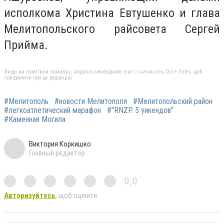
исполкома Христина Евтушенко и глава
Мелитопольского райсовета Сергей
Прийма.
Якщо ви помітили помилку, виділіть необхідний текст і натисніть Ctrl + Enter, щоб
повідомити про це редакцію
#Мелитополь
#новости Мелитополя
#Мелитопольский район
#легкоатлетический марафон
#"RNZP. 5 уикендов"
#Каменная Могила
Виктория Коркишко
Главный редактор
0,0
Авторизуйтесь
, щоб оцінити