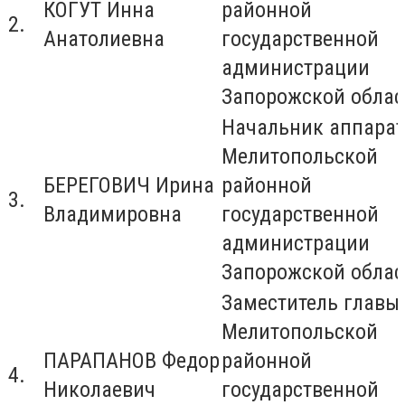
КОГУТ Инна
районной
2.
Анатолиевна
государственной
администрации
Запорожской облас
Начальник аппара
Мелитопольской
БЕРЕГОВИЧ Ирина
районной
3.
Владимировна
государственной
администрации
Запорожской облас
Заместитель главы
Мелитопольской
ПАРАПАНОВ Федор
районной
4.
Николаевич
государственной