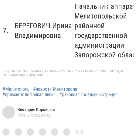
Начальник аппара
Мелитопольской
БЕРЕГОВИЧ Ирина
районной
7.
Владимировна
государственной
администрации
Запорожской облас
Якщо ви помітили помилку, виділіть необхідний текст і натисніть Ctrl + Enter, щоб
повідомити про це редакцію
#Мелитополь
#новости Мелитополя
#прямая телефонная линия
#районная госадминистрация
Виктория Коркишко
Главный редактор
0,0