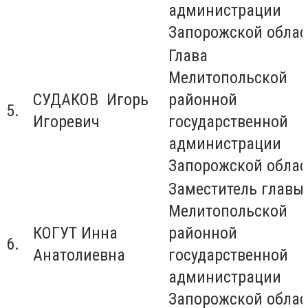
администрации
Запорожской облас
Глава
Мелитопольской
СУДАКОВ Игорь
районной
5.
Игоревич
государственной
администрации
Запорожской облас
Заместитель главы
Мелитопольской
КОГУТ Инна
районной
6.
Анатолиевна
государственной
администрации
Запорожской облас