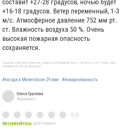
составит +27-28 градусов, ночью будет
+16-18 градусов. Ветер переменный, 1-3
м/с. Атмосферное давление 752 мм рт.
ст. Влажность воздуха 50 %. Очень
высокая пожарная опасность
сохраняется.
Якщо ви помітили помилку, виділіть необхідний текст і натисніть Ctrl + Enter, щоб
повідомити про це редакцію
#погода в Мелитополе 29 мая
#пожароопасность
Олеся Груснёва
Журналист
0,0
Авторизуйтесь
, щоб оцінити