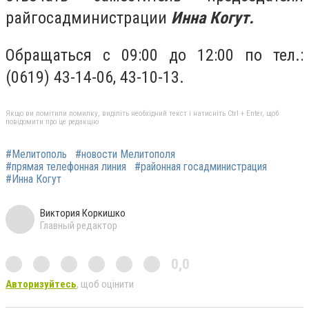
райгосадминистрации
Инна Когут.
Обращаться с 09:00 до 12:00 по тел.:
(0619) 43-14-06, 43-10-13.
Якщо ви помітили помилку, виділіть необхідний текст і натисніть Ctrl + Enter, щоб
повідомити про це редакцію
#Мелитополь
#новости Мелитополя
#прямая телефонная линия
#районная госадминистрация
#Инна Когут
Виктория Коркишко
Главный редактор
0,0
Авторизуйтесь
, щоб оцінити