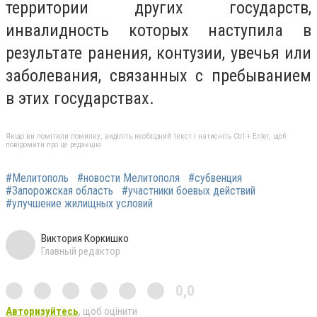
территории других государств,
инвалидность которых наступила в
результате ранения, контузии, увечья или
заболевания, связанных с пребыванием
в этих государствах.
Якщо ви помітили помилку, виділіть необхідний текст і натисніть Ctrl + Enter, щоб
повідомити про це редакцію
#Мелитополь
#новости Мелитополя
#субвенция
#Запорожская область
#участники боевых действий
#улучшение жилищных условий
Виктория Коркишко
Главный редактор
0,0
Авторизуйтесь
, щоб оцінити