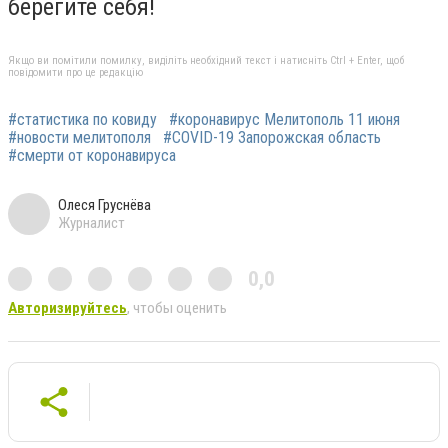
берегите себя!
Якщо ви помітили помилку, виділіть необхідний текст і натисніть Ctrl + Enter, щоб
повідомити про це редакцію
#статистика по ковиду
#коронавирус Мелитополь 11 июня
#новости мелитополя
#СOVID-19 Запорожская область
#смерти от коронавируса
Олеся Груснёва
Журналист
0,0
Авторизируйтесь
, чтобы оценить