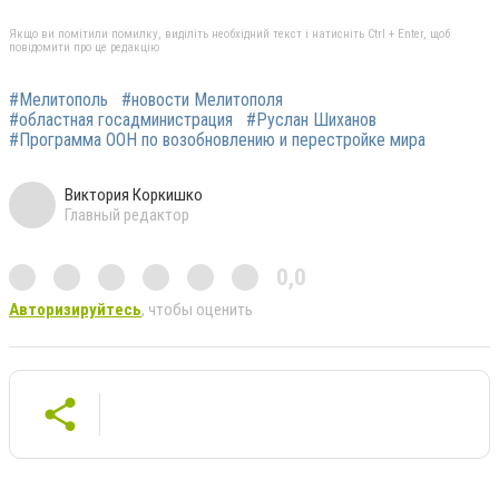
Якщо ви помітили помилку, виділіть необхідний текст і натисніть Ctrl + Enter, щоб
повідомити про це редакцію
#Мелитополь
#новости Мелитополя
#областная госадминистрация
#Руслан Шиханов
#Программа ООН по возобновлению и перестройке мира
Виктория Коркишко
Главный редактор
0,0
Авторизируйтесь
, чтобы оценить