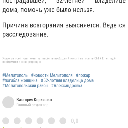
пострадавшей, 52-летней владелице
дома, помочь уже было нельзя.
Причина возгорания выясняется. Ведется
расследование.
Якщо ви помітили помилку, виділіть необхідний текст і натисніть Ctrl + Enter, щоб
повідомити про це редакцію
#Мелитополь
#новости Мелитополя
#пожар
#погибла женщина
#52-летняя владелица дома
#Мелитопольский район
#Александровка
Виктория Коркишко
Главный редактор
0,0