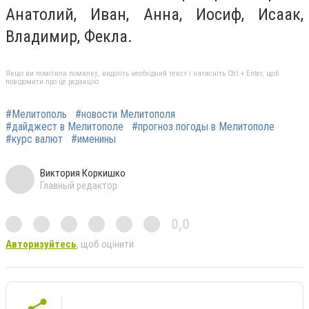
Анатолий, Иван, Анна, Иосиф, Исаак,
Владимир, Фекла.
Якщо ви помітили помилку, виділіть необхідний текст і натисніть Ctrl + Enter, щоб
повідомити про це редакцію
#Мелитополь
#новости Мелитополя
#дайджест в Мелитополе
#прогноз погоды в Мелитополе
#курс валют
#именины
Виктория Коркишко
Главный редактор
0,0
Авторизуйтесь
, щоб оцінити