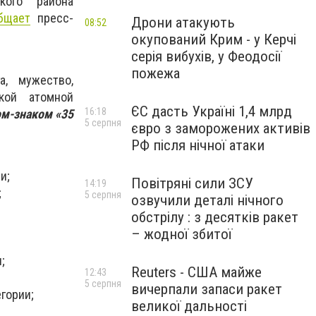
кого района
бщает
пресс-
Дрони атакують
08:52
окупований Крим - у Керчі
серія вибухів, у Феодосії
пожежа
, мужество,
кой атомной
ЄС дасть Україні 1,4 млрд
16:18
м-знаком «35
5 серпня
євро з заморожених активів
РФ після нічної атаки
и;
Повітряні сили ЗСУ
14:19
;
5 серпня
озвучили деталі нічного
обстрілу : з десятків ракет
– жодної збитої
;
Reuters - США майже
12:43
5 серпня
вичерпали запаси ракет
гории;
великої дальності