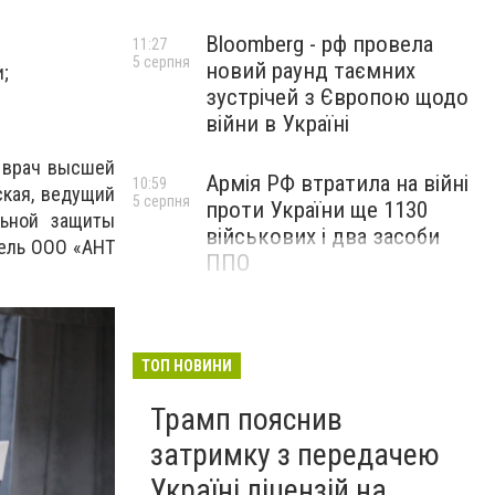
Bloomberg - рф провела
11:27
5 серпня
новий раунд таємних
;
зустрічей з Європою щодо
війни в Україні
 врач высшей
Армія РФ втратила на війні
10:59
ская, ведущий
5 серпня
проти України ще 1130
льной защиты
військових і два засоби
тель ООО «АНТ
ППО
ТОП НОВИНИ
Трамп пояснив
затримку з передачею
Україні ліцензій на