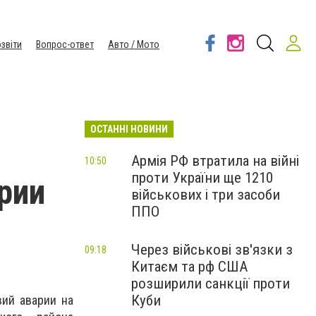
звіти
Вопрос-ответ
Авто / Мото
ОСТАННІ НОВИНИ
Армія РФ втратила на війні
10:50
проти України ще 1210
рии
військових і три засоби
ППО
Через військові зв'язки з
09:18
Китаєм та рф США
розширили санкції проти
Куби
вий аварии на