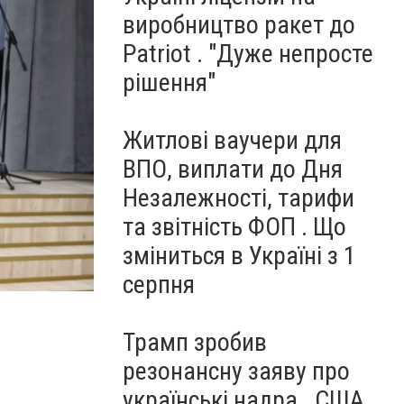
виробництво ракет до
Patriot . "Дуже непросте
рішення"
Житлові ваучери для
ВПО, виплати до Дня
Незалежності, тарифи
та звітність ФОП . Що
зміниться в Україні з 1
серпня
Трамп зробив
резонансну заяву про
українські надра . США