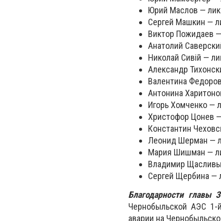
Юрий Маслов — лик
Сергей Машкин — л
Виктор Пожидаев —
Анатолий Саверский
Николай Сивій — ли
Александр Тихонски
Валентина Федоров
Антонина Харитонов
Игорь Хомченко — л
Христофор Цонев —
Константин Чеховс
Леонид Шерман — л
Мария Шишман — ли
Владимир Щасливый
Сергей Щербина — 
Благодарности главы 
Чернобыльской АЭС 1-й
аварии на Чернобыльско