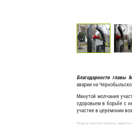
Благодарности главы М
аварии на Чернобыльско
Минутой молчания участ
здоровьем в борьбе с н
участие в церемонии во
Якщо ви помітили помилку, виділіть нео