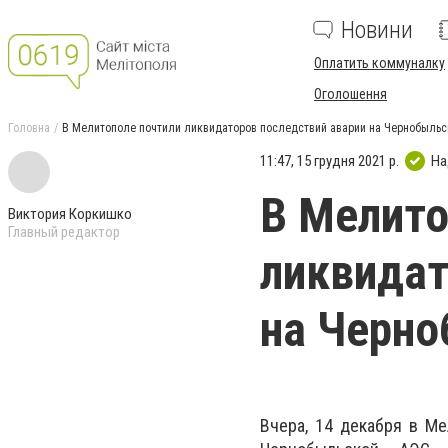
Новини
Оплатить коммуналку
Оголошення
Головна
В Мелитополе почтили ликвидаторов последствий аварии на Чернобыльс
11:47, 15 грудня 2021 р.
На
В Мелито
Виктория Коркишко
Главный редактор
ликвидат
на Черн
Вчера, 14 декабря в М