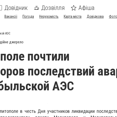
Довідник
Дозвілля
Афіша
Вакансії
Погода
Нерухомість
Карта міста
Довідкова
Фото
кой АЭС
дійне джерело
поле почтили
оров последствий ава
обыльской АЭС
елитополе в честь Дня участников ликвидации последст