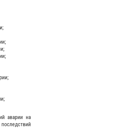
и;
ии;
и;
ии;
рии;
и;
ий аварии на
 последствий