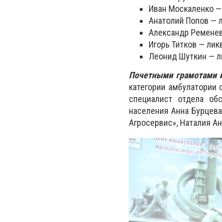
Иван Москаленко —
Анатолий Попов — л
Александр Ременев
Игорь Титков — лик
Леонид Шуткин — л
Почетными грамотами и
категории амбулатории
специалист отдела об
населения Анна Бурцева
Агросервис», Наталия Ан