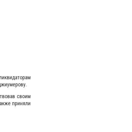
иквидаторам
джиумерову.
ртвовав своим
также приняли