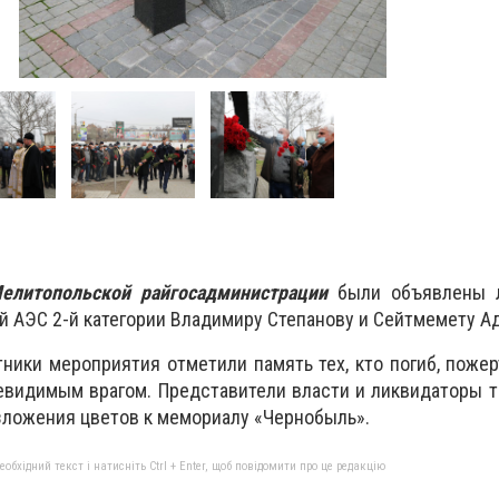
елитопольской райгосадминистрации
были объявлены л
й АЭС 2-й категории Владимиру Степанову и Сейтмемету А
ники мероприятия отметили память тех, кто погиб, поже
евидимым врагом. Представители власти и ликвидаторы 
зложения цветов к мемориалу «Чернобыль».
бхідний текст і натисніть Ctrl + Enter, щоб повідомити про це редакцію