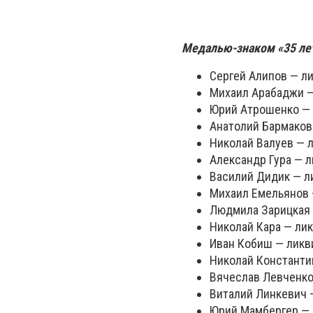
Медалью-знаком «35 лет
Сергей Алипов — ли
Михаил Арабаджи —
Юрий Атрошенко — 
Анатолий Бармаков 
Николай Валуев — л
Александр Гура — л
Василий Дидик — л
Михаил Емельянов 
Людмила Зарицкая 
Николай Кара — лик
Иван Кобиш — ликв
Николай Константи
Вячеслав Левченко
Виталий Линкевич —
Юрий Мамбергер — 