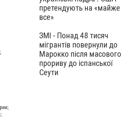
претендують на «майже
все»
ЗМІ - Понад 48 тисяч
мігрантів повернули до
;
Марокко після масового
прориву до іспанської
Сеути
;
рии;
;