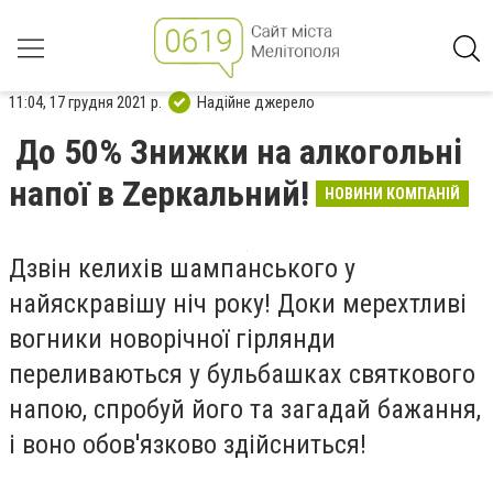
11:04, 17 грудня 2021 р.
Надійне джерело
До 50% Знижки на алкогольнi
напої в Zеркальний!
НОВИНИ КОМПАНІЙ
Дзвін келихів шампанського у
найяскравішу ніч року! Доки мерехтливі
вогники новорічної гірлянди
переливаються у бульбашках святкового
напою, спробуй його та загадай бажання,
і воно обов'язково здійсниться!