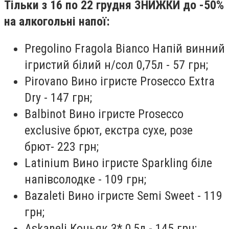
Тільки з 16 по 22 грудня ЗНИЖКИ до -50%
на алкогольні напої:
Pregolino Fragola Bianco Напій винний
ігристий білий н/сол 0,75л - 57 грн;
Pirovano Вино ігристе Prosecco Extra
Dry - 147 грн;
Balbinot Вино ігристе Prosecco
еxclusive брют, екстра сухе, розе
брют- 223 грн;
Latinium Вино ігристе Sparkling біле
напівсолодке - 109 грн;
Bazaleti Вино ігристе Semi Sweet - 119
грн;
Askaneli Коньяк 3* 0,5л - 145 грн;