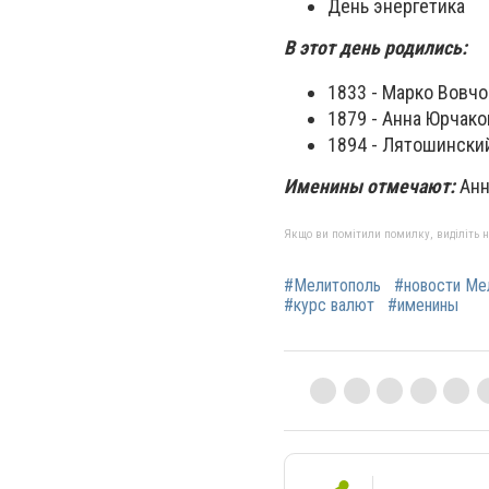
День энергетика
В этот день родились:
1833 - Марко Вовчо
1879 - Анна Юрчако
1894 - Лятошински
Именины отмечают:
Анн
Якщо ви помітили помилку, виділіть нео
#Мелитополь
#новости Ме
#курс валют
#именины