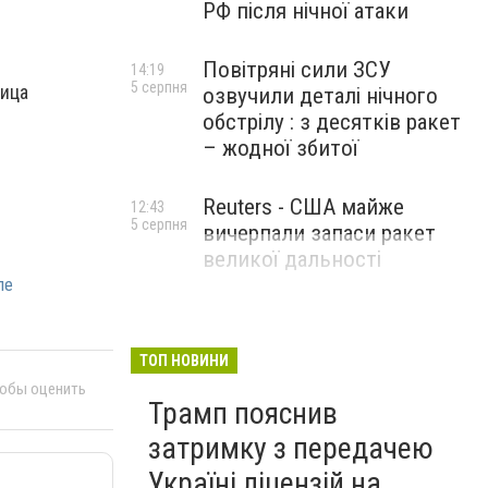
РФ після нічної атаки
Повітряні сили ЗСУ
14:19
5 серпня
ница
озвучили деталі нічного
обстрілу : з десятків ракет
– жодної збитої
Reuters - США майже
12:43
5 серпня
вичерпали запаси ракет
великої дальності
ле
ТОП НОВИНИ
тобы оценить
Трамп пояснив
затримку з передачею
Україні ліцензій на