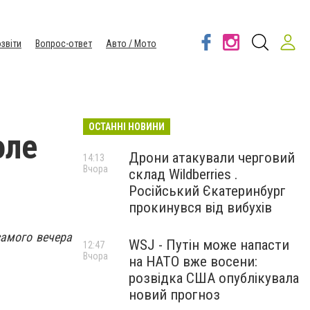
звіти
Вопрос-ответ
Авто / Мото
ОСТАННІ НОВИНИ
оле
Дрони атакували черговий
14:13
Вчора
склад Wildberries .
Російський Єкатеринбург
прокинувся від вибухів
самого вечера
WSJ - Путін може напасти
12:47
Вчора
на НАТО вже восени:
розвідка США опублікувала
новий прогноз