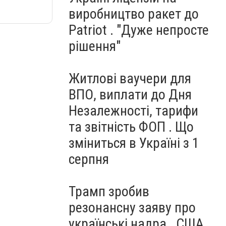
виробництво ракет до
Patriot . "Дуже непросте
рішення"
Житлові ваучери для
ВПО, виплати до Дня
Незалежності, тарифи
та звітність ФОП . Що
зміниться в Україні з 1
серпня
Трамп зробив
резонансну заяву про
українські надра . США