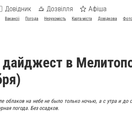
Довідник
Дозвілля
Афіша
Вакансії
Погода
Нерухомість
Карта міста
Довідкова
Фото
 дайджест в Мелитоп
бря)
ле облаков на небе не было только ночью, а с утра и до 
рная погода. Без осадков.