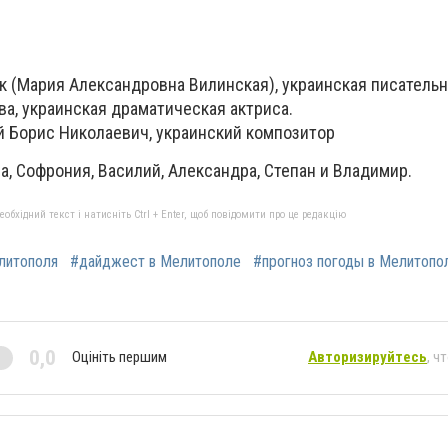
к (Мария Александровна Вилинская), украинская писатель
ва, украинская драматическая актриса.
й Борис Николаевич, украинский композитор
а, Софрония, Василий, Александра, Степан и Владимир.
бхідний текст і натисніть Ctrl + Enter, щоб повідомити про це редакцію
литополя
#дайджест в Мелитополе
#прогноз погоды в Мелитопо
0,0
Оцініть першим
Авторизируйтесь
, ч