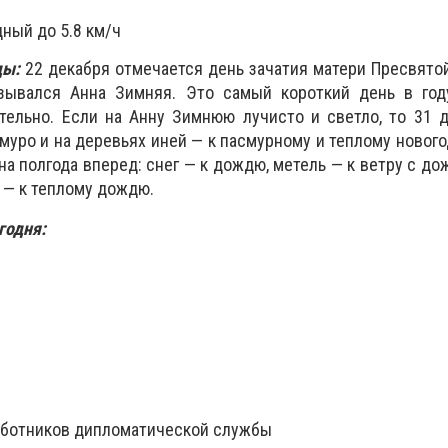
ный до 5.8 км/ч
ды:
22 декабря отмечается день зачатия матери Пресвято
зывался Анна Зимняя. Это самый короткий день в году
тельно. Если на Анну Зимнюю лучисто и светло, то 31 
хмуро и на деревьях иней — к пасмурному и теплому нового
а полгода вперед: снег — к дождю, метель — к ветру с до
ь — к теплому дождю.
годня:
работников дипломатической службы