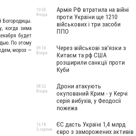
Армія РФ втратила на війні
10:50
Вчора
проти України ще 1210
й Богородицы.
військових і три засоби
, когда зима
ППО
декабря будет
дью. По этому
Через військові зв'язки з
09:18
ждем, мороз —
Вчора
Китаєм та рф США
розширили санкції проти
Куби
Дрони атакують
08:52
Вчора
окупований Крим - у Керчі
серія вибухів, у Феодосії
пожежа
ЄС дасть Україні 1,4 млрд
16:18
5 серпня
євро з заморожених активів