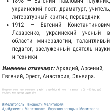
1898 — Евгений Павлович Плужник,
украинский поэт, драматург, учитель,
литературный критик, переводчик
1912 — Евгений Константинович
Лазаренко, украинский ученый в
области минералогии, талантливый
педагог, заслуженный деятель науки
и техники
Именины отмечают:
Аркадий, Арсений,
Евгений, Орест, Анастасия, Эльвира.
Якщо ви помітили помилку, виділіть необхідний текст і натисніть Ctrl + Enter, щоб
повідомити про це редакцію
#Мелитополь
#новости Мелитополя
#дайджест в Мелитополе
#прогноз погоды в Мелитополе