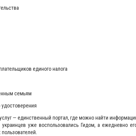
тельства
 плательщиков единого налога
енным семьям
о удостоверения
 услуг — единственный портал, где можно найти информаци
лн украинцев уже воспользовались Гидом, а ежедневно е
 пользователей.