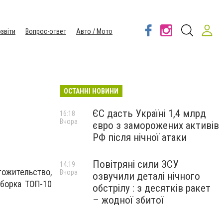
звіти
Вопрос-ответ
Авто / Мото
ОСТАННІ НОВИНИ
ЄС дасть Україні 1,4 млрд
16:18
Вчора
євро з заморожених активів
РФ після нічної атаки
Повітряні сили ЗСУ
14:19
тожительство,
Вчора
озвучили деталі нічного
дборка ТОП-10
обстрілу : з десятків ракет
– жодної збитої