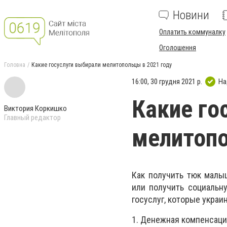
Новини
Оплатить коммуналку
Оголошення
Головна
Какие госуслуги выбирали мелитопольцы в 2021 году
16:00, 30 грудня 2021 р.
На
Какие го
Виктория Коркишко
Главный редактор
мелитопо
Как получить тюк малыш
или получить социальн
госуслуг, которые украин
1. Денежная компенсац