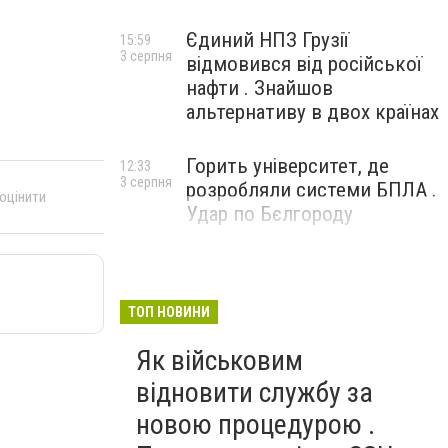
Єдиний НПЗ Грузії
15:59
3 серпня
відмовився від російської
нафти . Знайшов
альтернативу в двох країнах
Горить університет, де
12:33
3 серпня
розробляли системи БПЛА .
 оцінити
Удар по Бєлгороду
ТОП НОВИНИ
Як військовим
відновити службу за
новою процедурою .