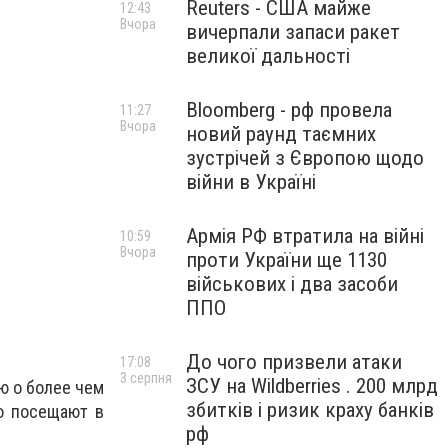
Reuters - США майже
12:43
Вчора
вичерпали запаси ракет
великої дальності
Bloomberg - рф провела
11:27
Вчора
новий раунд таємних
зустрічей з Європою щодо
війни в Україні
Армія РФ втратила на війні
10:59
Вчора
проти України ще 1130
військових і два засоби
ППО
До чого призвели атаки
17:08
3 серпня
ЗСУ на Wildberries . 200 млрд
ю о более чем
збитків і ризик краху банків
го посещают в
рф