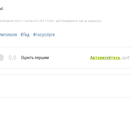
ы.
бхідний текст і натисніть Ctrl + Enter, щоб повідомити про це редакцію
литополя
#Гид
#госуслуги
0,0
Оцініть першим
Авторизуйтесь
, щоб