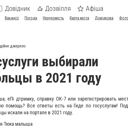
Довідник
Дозвілля
Афіша
Вакансії
Погода
Нерухомість
Карта міста
Довідкова
Фото
дійне джерело
суслуги выбирали
льцы в 2021 году
а, еПі дтримку, справку ОК-7 или зарегистрировать мес
ую помощь? Все ответы есть на Гиде по госуслугам! По
цы искали на портале в 2021 году.
ия Тюка малыша