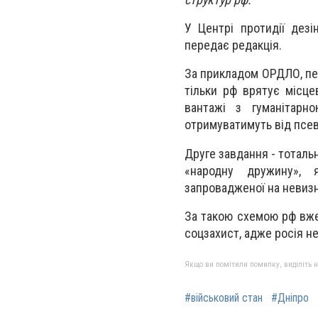
У Центрі протидії дезі
передає редакція.
За прикладом ОРДЛО, пе
тільки рф врятує місце
вантажі з гуманітарн
отримуватимуть від псе
Друге завдання - тоталь
«народну дружину», 
запровадженої на невизн
За такою схемою рф вже
соцзахист, адже росія н
Якщо ви помітили помилку, виділіть нео
#військовий стан
#Дніпро