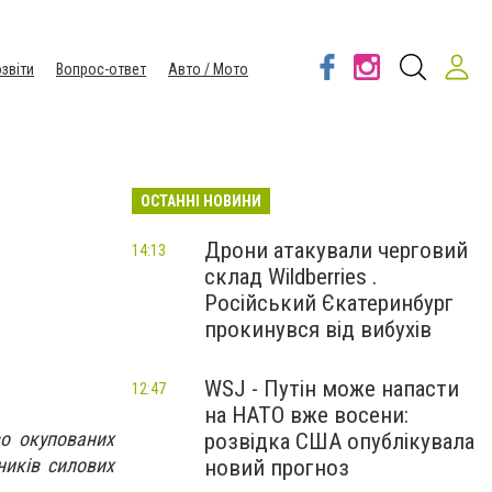
звіти
Вопрос-ответ
Авто / Мото
ОСТАННІ НОВИНИ
Дрони атакували черговий
14:13
склад Wildberries .
Російський Єкатеринбург
прокинувся від вибухів
WSJ - Путін може напасти
12:47
на НАТО вже восени:
во окупованих
розвідка США опублікувала
ників силових
новий прогноз