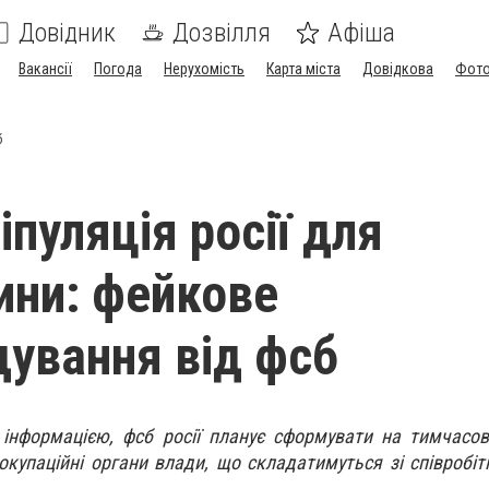
Довідник
Дозвілля
Афіша
Вакансії
Погода
Нерухомість
Карта міста
Довідкова
Фото
б
пуляція росії для
ни: фейкове
ування від фсб
 інформацією, фсб росії планує сформувати на тимчасо
окупаційні органи влади, що складатимуться зі співробіт