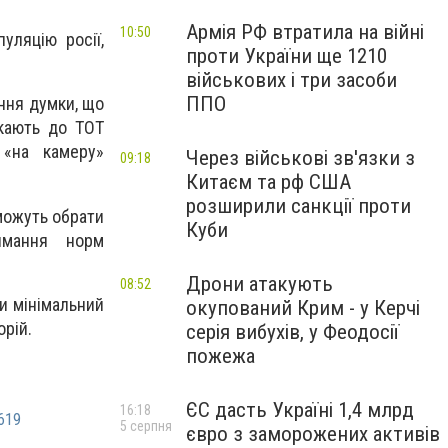
Армія РФ втратила на війні
10:50
уляцію росії,
проти України ще 1210
військових і три засоби
ППО
ння думки, що
скають до ТОТ
 «на камеру»
Через військові зв'язки з
09:18
Китаєм та рф США
розширили санкції проти
можуть обрати
Куби
имання норм
Дрони атакують
08:52
и мінімальний
окупований Крим - у Керчі
орій.
серія вибухів, у Феодосії
пожежа
ЄС дасть Україні 1,4 млрд
16:18
619
5 серпня
євро з заморожених активів