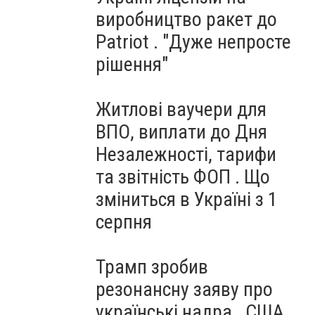
виробництво ракет до
Patriot . "Дуже непросте
рішення"
Житлові ваучери для
ВПО, виплати до Дня
Незалежності, тарифи
та звітність ФОП . Що
зміниться в Україні з 1
серпня
Трамп зробив
резонансну заяву про
українські надра . США