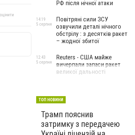
РФ після нічної атаки
 оцінити
Повітряні сили ЗСУ
14:19
5 серпня
озвучили деталі нічного
обстрілу : з десятків ракет
– жодної збитої
Reuters - США майже
12:43
5 серпня
вичерпали запаси ракет
великої дальності
ТОП НОВИНИ
Трамп пояснив
затримку з передачею
Україні ліцензій на