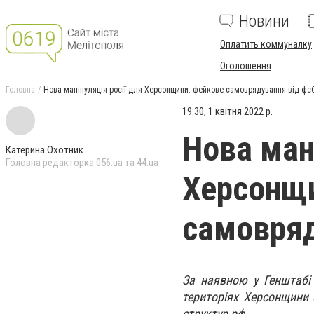
Новини
Оплатить коммуналку
Оголошення
Головна
Нова маніпуляція росії для Херсонщини: фейкове самоврядування від фс
19:30, 1 квітня 2022 р.
Нова мані
Катерина Охотник
Головна редакторка 056.ua та 44.ua
Херсонщи
самовряд
За наявною у Генштабі
територіях Херсонщини 
структур рф.