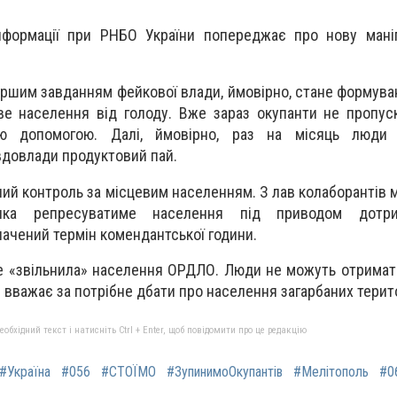
нформації при РНБО України попереджає про нову маніп
ршим завданням фейкової влади, ймовірно, стане формува
ве населення від голоду. Вже зараз окупанти не пропу
ою допомогою. Далі, ймовірно, раз на місяць люди
вдовлади продуктовий пай.
ний контроль за місцевим населенням. З лав колаборантів 
яка репресуватиме населення під приводом дотр
ачений термін комендантської години.
 «звільнила» населення ОРДЛО. Люди не можуть отримат
е вважає за потрібне дбати про населення загарбаних терит
бхідний текст і натисніть Ctrl + Enter, щоб повідомити про це редакцію
#Україна
#056
#СТОЇМО
#ЗупинимоОкупантів
#Мелітополь
#0