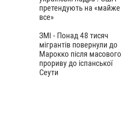
претендують на «майже
все»
ЗМІ - Понад 48 тисяч
мігрантів повернули до
Марокко після масового
прориву до іспанської
Сеути